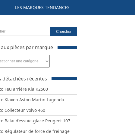
LES MARQUES TENDANCES
 aux pièces par marque
s détachées récentes
e
to Feu arrière Kia K2500
to Klaxon Aston Martin Lagonda
to Collecteur Volvo 460
to Balai d’essuie-glace Peugeot 107
to Régulateur de force de freinage