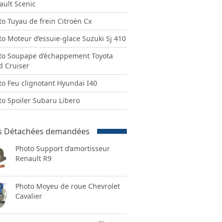
ault Scenic
to Tuyau de frein Citroën Cx
to Moteur d’essuie-glace Suzuki Sj 410
to Soupape d’échappement Toyota
d Cruiser
to Feu clignotant Hyundai I40
to Spoiler Subaru Libero
s Détachées demandées
Photo Support d’amortisseur
Renault R9
Photo Moyeu de roue Chevrolet
Cavalier