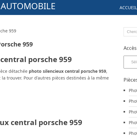
S AUTOMOBILE
ACCUEIL
sche 959
Porsche 959
Accès
 central porsche 959
Accès
aux
pièces
pièce détachée
photo silencieux central porsche 959
,
par
 la trouver. Pour d'autres pièces destinées à la même
Pièce
marqu
Pho
Pho
Pho
eux central porsche 959
Pho
Pho