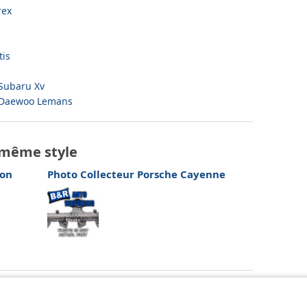
rex
tis
 Subaru Xv
t Daewoo Lemans
 même style
ion
Photo Collecteur Porsche Cayenne