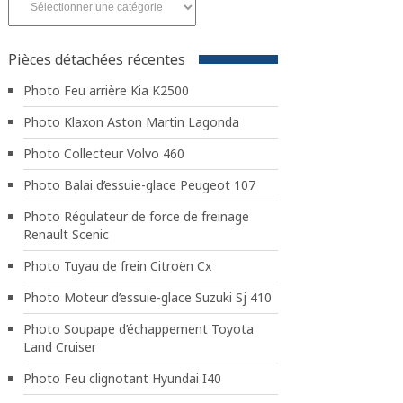
aux
pièces
par
Pièces détachées récentes
marque
Photo Feu arrière Kia K2500
Photo Klaxon Aston Martin Lagonda
Photo Collecteur Volvo 460
Photo Balai d’essuie-glace Peugeot 107
Photo Régulateur de force de freinage
Renault Scenic
Photo Tuyau de frein Citroën Cx
Photo Moteur d’essuie-glace Suzuki Sj 410
Photo Soupape d’échappement Toyota
Land Cruiser
Photo Feu clignotant Hyundai I40