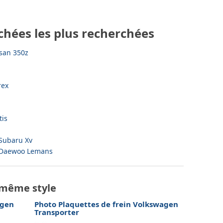
chées les plus recherchées
san 350z
rex
tis
 Subaru Xv
t Daewoo Lemans
 même style
agen
Photo Plaquettes de frein Volkswagen
Transporter