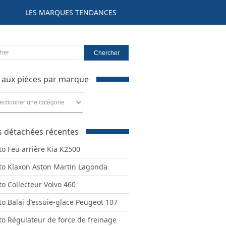
LES MARQUES TENDANCES
 aux pièces par marque
s détachées récentes
e
to Feu arrière Kia K2500
to Klaxon Aston Martin Lagonda
to Collecteur Volvo 460
to Balai d’essuie-glace Peugeot 107
to Régulateur de force de freinage