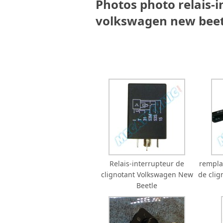
Photos photo relais-i
volkswagen new beet
Relais-interrupteur de
rempla
clignotant Volkswagen New
de cli
Beetle