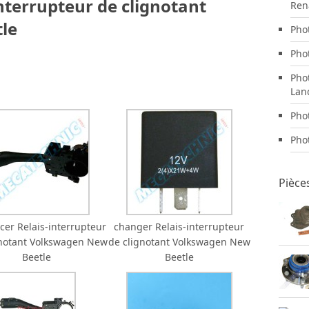
nterrupteur de clignotant
Ren
le
Pho
Pho
Pho
Lan
Pho
Pho
Pièce
cer Relais-interrupteur
changer Relais-interrupteur
gnotant Volkswagen New
de clignotant Volkswagen New
Beetle
Beetle