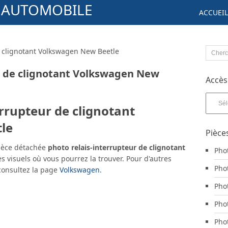
S AUTOMOBILE
ACCUEIL
e clignotant Volkswagen New Beetle
r de clignotant Volkswagen New
Accès
Accès
errupteur de clignotant
aux
pièces
le
par
Pièce
marqu
pièce détachée
photo relais-interrupteur de clignotant
Pho
es visuels où vous pourrez la trouver. Pour d'autres
Pho
consultez la page
Volkswagen
.
Pho
Pho
Pho