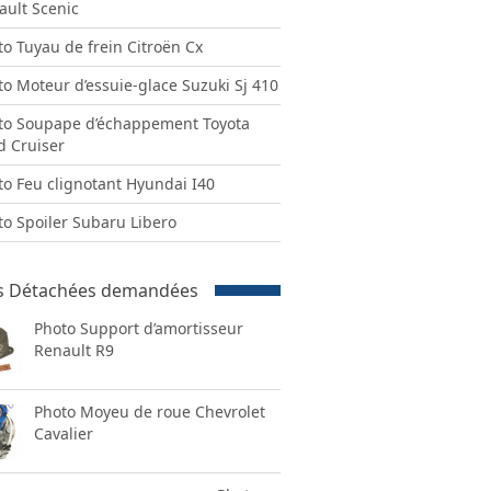
ault Scenic
to Tuyau de frein Citroën Cx
to Moteur d’essuie-glace Suzuki Sj 410
to Soupape d’échappement Toyota
d Cruiser
to Feu clignotant Hyundai I40
to Spoiler Subaru Libero
s Détachées demandées
Photo Support d’amortisseur
Renault R9
Photo Moyeu de roue Chevrolet
Cavalier