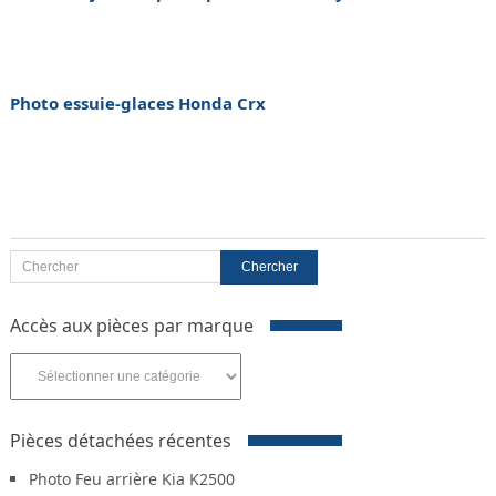
Photo essuie-glaces Honda Crx
Accès aux pièces par marque
Accès
aux
pièces
par
Pièces détachées récentes
marque
Photo Feu arrière Kia K2500