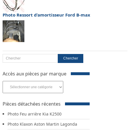
Photo Ressort d’amortisseur Ford B-max
Accès aux pièces par marque
Accès
aux
pièces
par
Pièces détachées récentes
marque
Photo Feu arrière Kia K2500
Photo Klaxon Aston Martin Lagonda