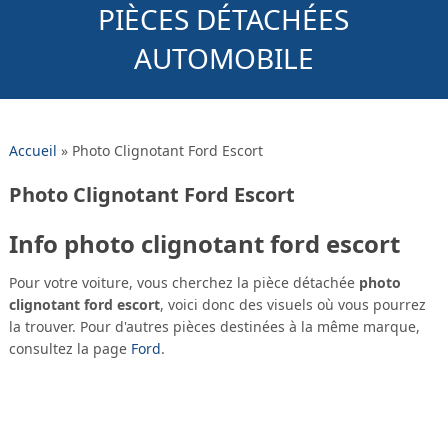
PIÈCES DÉTACHÉES
AUTOMOBILE
Accueil
»
Photo Clignotant Ford Escort
Photo Clignotant Ford Escort
Info photo clignotant ford escort
Pour votre voiture, vous cherchez la pièce détachée
photo
clignotant ford escort
, voici donc des visuels où vous pourrez
la trouver. Pour d'autres pièces destinées à la même marque,
consultez la page
Ford
.