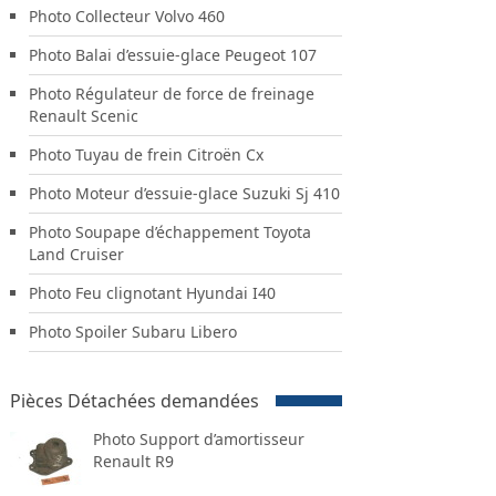
Photo Collecteur Volvo 460
Photo Balai d’essuie-glace Peugeot 107
Photo Régulateur de force de freinage
Renault Scenic
Photo Tuyau de frein Citroën Cx
Photo Moteur d’essuie-glace Suzuki Sj 410
Photo Soupape d’échappement Toyota
Land Cruiser
Photo Feu clignotant Hyundai I40
Photo Spoiler Subaru Libero
Pièces Détachées demandées
Photo Support d’amortisseur
Renault R9