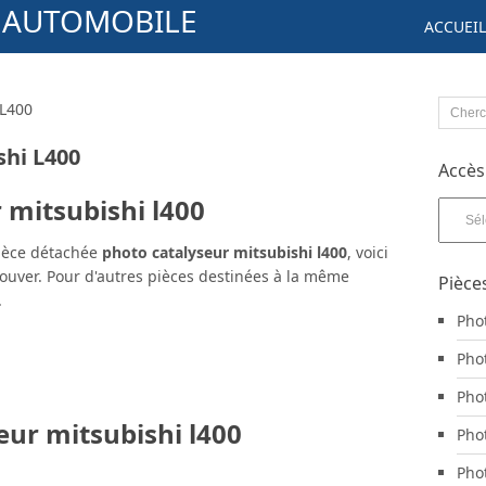
S AUTOMOBILE
ACCUEIL
 L400
shi L400
Accès
 mitsubishi l400
Accès
aux
pièces
pièce détachée
photo catalyseur mitsubishi l400
, voici
par
rouver. Pour d'autres pièces destinées à la même
Pièce
marqu
.
Pho
Pho
Pho
eur mitsubishi l400
Pho
Pho