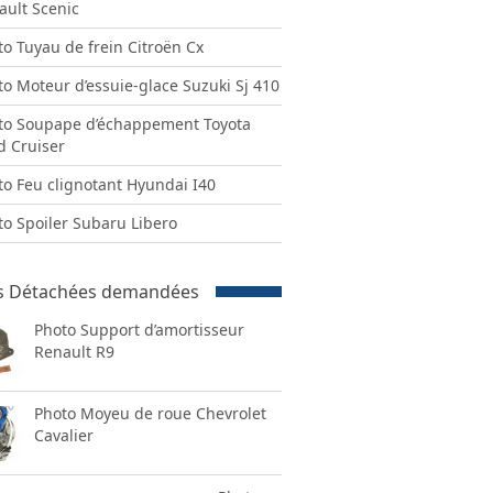
ault Scenic
to Tuyau de frein Citroën Cx
to Moteur d’essuie-glace Suzuki Sj 410
to Soupape d’échappement Toyota
d Cruiser
to Feu clignotant Hyundai I40
to Spoiler Subaru Libero
s Détachées demandées
Photo Support d’amortisseur
Renault R9
Photo Moyeu de roue Chevrolet
Cavalier