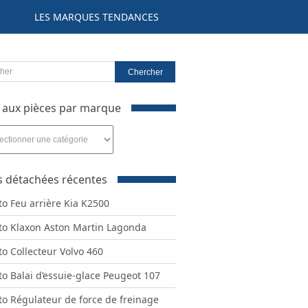
LES MARQUES TENDANCES
 aux pièces par marque
s détachées récentes
e
to Feu arrière Kia K2500
to Klaxon Aston Martin Lagonda
to Collecteur Volvo 460
to Balai d’essuie-glace Peugeot 107
to Régulateur de force de freinage