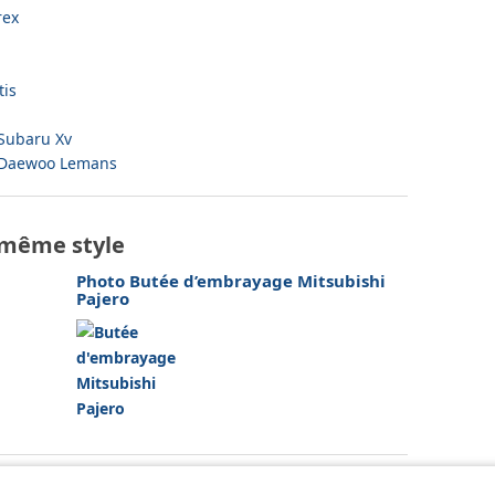
rex
tis
 Subaru Xv
t Daewoo Lemans
 même style
Photo Butée d’embrayage Mitsubishi
Pajero